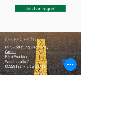
Jetzt anfragen!
КАК НАС НАЙТИ
MPU-Beratung Birgitt May
GmbH
Büro Frankfurt
Weserstraße 7
60329 Frankfurt am Main
КОНТАКТ
телефон:
069 - 82 36 70 03
факс:
069 - 82 99 30 21
мобильник:
0171 - 190 91 90
ИНФОРМАЦИЯ
Исключение ответственности
Указания по защите данных